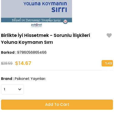
Birlikte İyi Hissetmek - Sorunlu İlişkileri
Yoluna Koymanın Sırrı
Barkod
:
9786056865466
$14.67
$28.59
%
49
Discoun
Brand
:
Psikonet Yayınları