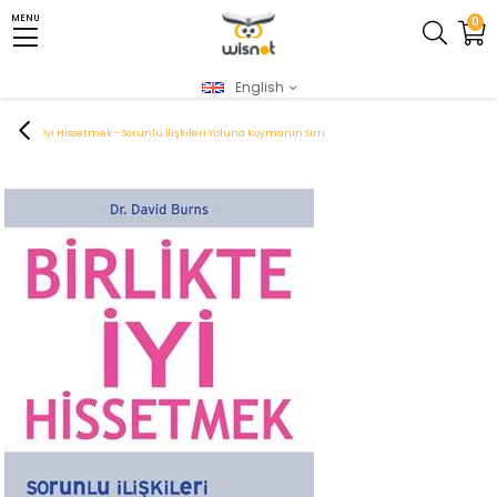
MENU
0
English
Homepage
XML - Yeni
AkıI & Zeka Oyunları
Zeka ve Strateji Oyunları
Birlikte İyi Hissetmek - Sorunlu İlişkileri Yoluna Koymanın Sırrı