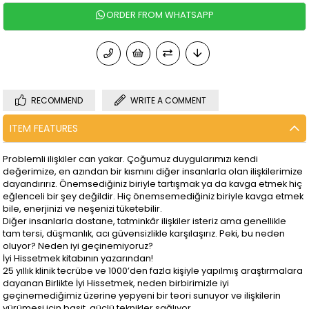
RECOMMEND
WRITE A COMMENT
ITEM FEATURES
Problemli ilişkiler can yakar. Çoğumuz duygularımızı kendi
değerimize, en azından bir kısmını diğer insanlarla olan ilişkilerimize
dayandırırız. Önemsediğiniz biriyle tartışmak ya da kavga etmek hiç
eğlenceli bir şey değildir. Hiç önemsemediğiniz biriyle kavga etmek
bile, enerjinizi ve neşenizi tüketebilir.
Diğer insanlarla dostane, tatminkâr ilişkiler isteriz ama genellikle
tam tersi, düşmanlık, acı güvensizlikle karşılaşırız. Peki, bu neden
oluyor? Neden iyi geçinemiyoruz?
İyi Hissetmek kitabının yazarından!
25 yıllık klinik tecrübe ve 1000’den fazla kişiyle yapılmış araştırmalara
dayanan Birlikte İyi Hissetmek, neden birbirimizle iyi
geçinemediğimiz üzerine yepyeni bir teori sunuyor ve ilişkilerin
yürümesi için basit, güçlü teknikler sağlıyor.