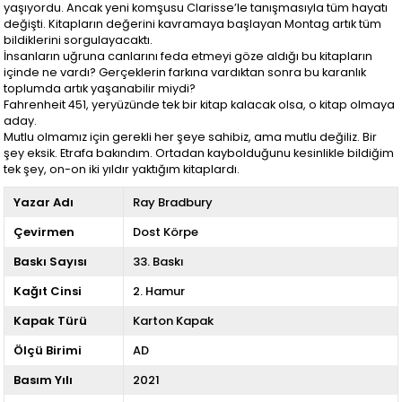
yaşıyordu. Ancak yeni komşusu Clarisse’le tanışmasıyla tüm hayatı
değişti. Kitapların değerini kavramaya başlayan Montag artık tüm
bildiklerini sorgulayacaktı.
İnsanların uğruna canlarını feda etmeyi göze aldığı bu kitapların
içinde ne vardı? Gerçeklerin farkına vardıktan sonra bu karanlık
toplumda artık yaşanabilir miydi?
Fahrenheit 451, yeryüzünde tek bir kitap kalacak olsa, o kitap olmaya
aday.
Mutlu olmamız için gerekli her şeye sahibiz, ama mutlu değiliz. Bir
şey eksik. Etrafa bakındım. Ortadan kaybolduğunu kesinlikle bildiğim
tek şey, on-on iki yıldır yaktığım kitaplardı.
Yazar Adı
Ray Bradbury
Çevirmen
Dost Körpe
Baskı Sayısı
33. Baskı
Kağıt Cinsi
2. Hamur
Kapak Türü
Karton Kapak
Ölçü Birimi
AD
Basım Yılı
2021