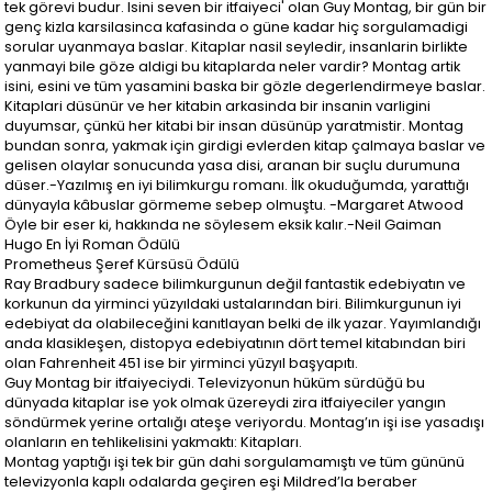
tek görevi budur. Isini seven bir itfaiyeci' olan Guy Montag, bir gün bir
genç kizla karsilasinca kafasinda o güne kadar hiç sorgulamadigi
sorular uyanmaya baslar. Kitaplar nasil seyledir, insanlarin birlikte
yanmayi bile göze aldigi bu kitaplarda neler vardir? Montag artik
isini, esini ve tüm yasamini baska bir gözle degerlendirmeye baslar.
Kitaplari düsünür ve her kitabin arkasinda bir insanin varligini
duyumsar, çünkü her kitabi bir insan düsünüp yaratmistir. Montag
bundan sonra, yakmak için girdigi evlerden kitap çalmaya baslar ve
gelisen olaylar sonucunda yasa disi, aranan bir suçlu durumuna
düser.-Yazılmış en iyi bilimkurgu romanı. İlk okuduğumda, yarattığı
dünyayla kâbuslar görmeme sebep olmuştu. -Margaret Atwood
Öyle bir eser ki, hakkında ne söylesem eksik kalır.-Neil Gaiman
Hugo En İyi Roman Ödülü
Prometheus Şeref Kürsüsü Ödülü
Ray Bradbury sadece bilimkurgunun değil fantastik edebiyatın ve
korkunun da yirminci yüzyıldaki ustalarından biri. Bilimkurgunun iyi
edebiyat da olabileceğini kanıtlayan belki de ilk yazar. Yayımlandığı
anda klasikleşen, distopya edebiyatının dört temel kitabından biri
olan Fahrenheit 451 ise bir yirminci yüzyıl başyapıtı.
Guy Montag bir itfaiyeciydi. Televizyonun hüküm sürdüğü bu
dünyada kitaplar ise yok olmak üzereydi zira itfaiyeciler yangın
söndürmek yerine ortalığı ateşe veriyordu. Montag’ın işi ise yasadışı
olanların en tehlikelisini yakmaktı: Kitapları.
Montag yaptığı işi tek bir gün dahi sorgulamamıştı ve tüm gününü
televizyonla kaplı odalarda geçiren eşi Mildred’la beraber