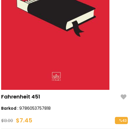
Fahrenheit 451
Barkod
:
9786053757818
$7.45
$13.00
%
43
Discoun