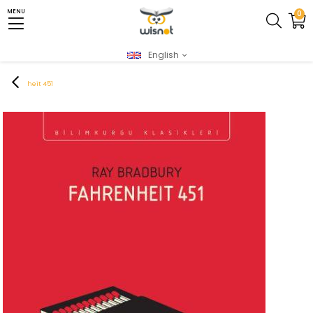
MENU
0
English
Homepage
XML - Yeni
AkıI & Zeka Oyunları
Zeka ve Strateji Oyunları
Fahrenheit 451