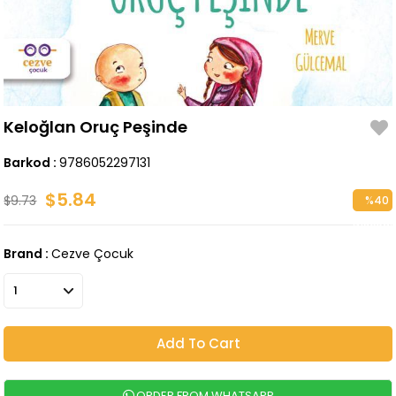
Keloğlan Oruç Peşinde
Barkod
:
9786052297131
$5.84
$9.73
%
40
Discoun
Brand
:
Cezve Çocuk