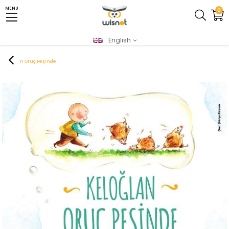
MENU
0
English
Homepage
XML - Yeni
AkıI & Zeka Oyunları
Zeka ve Strateji Oyunları
Keloğlan Oruç Peşinde