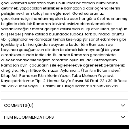
çocuklarımıza Ramazan ayını unutulmaz bir zaman dilimi haline
getirmek, yapacakları etkinliklerle Ramazan’a dair öğrendiklerini
pekiştirmek hem kolay hem eğlenceli. Gönül sürurumuz
çocuklarımız için hazırlanmış olan bu eser her güne özel hazırlanmış
bilgilerle dolu bir Ramazan takvimi, evinizdeki malzemelerle
yapabileceğiniz motor gelişine katkısı olan el-işi etkinlikleri, çocuğun
bilişsel gelişimine katkıda bulunacak sudoku-fark bulmaca-örüntü
vb.. çalışmalar ve Ramazan temalı kes-yapıştır sanat etkinlikleri gibi
içerikleriyle birinci günden bayrama kadar tüm Ramazan ayı
boyunca çocuğunuzun elinden bırakmak istemeyeceği bir yayın
olmak konusunda iddialıdır. Bu arada Ramazan gecelerinizde
ailecek oynayabileceğiniz Ramazan oyununu da unutmayalım.
Ramazan ayını çocuklarınız ile eğlenerek ve öğrenerek geçirmeniz
dileğiyle… Hayırlı Nice Ramazan Aylarına..... (Tanıtım Bülteninden)
Kitap Adı: Ramazan Etkinliklerim Yazar: Tuba Mohsen Yayınevi:
Kayalıpark Hamur Tipi: 2. Hamur Sayfa Sayısı: 60 Ebat: 23 x 30 İlk Baskı
Yılı: 2022 Baskı Sayısı: 1. Basım Dil: Türkçe Barkod: 9786052102282
COMMENTS
(0)
ITEM RECOMMENDATIONS