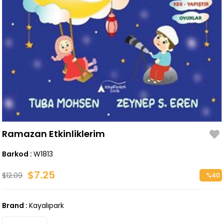
Ramazan Etkinliklerim
Barkod
:
W1813
$7.25
$12.09
%
40
Discoun
Brand
:
Kayalıpark