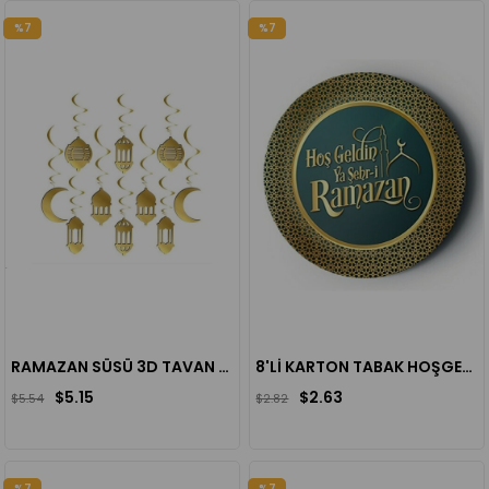
%7
%7
RAMAZAN SÜSÜ 3D TAVAN SÜS RAMAZAN GOLD 10'LU
8'Lİ KARTON TABAK HOŞGELDİN RAMAZAN
$5.15
$2.63
$5.54
$2.82
%7
%7