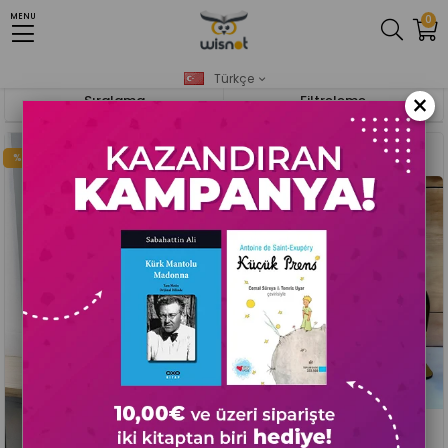
MENU
0
Anasayfa
Ramazan Ürünleri Özel
Ramazan
Türkçe
×
Sıralama
Filtreleme
%7
%7