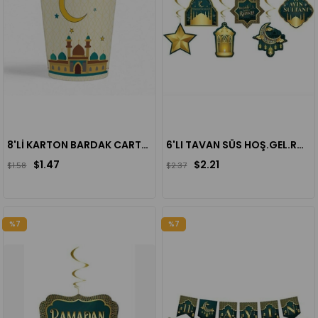
8'Lİ KARTON BARDAK CARTOON RAMAZAN
6'LI TAVAN SÜS HOŞ.GEL.RAMAZAN
$1.47
$2.21
$1.58
$2.37
%7
%7