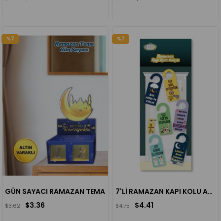
%7
%7
GÜN SAYACI RAMAZAN TEMA
7'Lİ RAMAZAN KAPI KOLU ASKISI
$3.36
$4.41
$3.62
$4.75