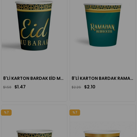
8'Lİ KARTON BARDAK EİD MUBARAK 8 OZ
8'Lİ KARTON BARDAK RAMADAN KAREEM
$1.47
$2.10
$1.58
$2.26
%7
%7