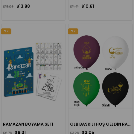
$13.98
$10.61
$15.03
$11.41
%7
%7
RAMAZAN BOYAMA SETİ
GLB BASKILI HOŞ GELDİN RAMAZAN BALON 10'LU
$6.31
$3.05
$6.78
$3.28