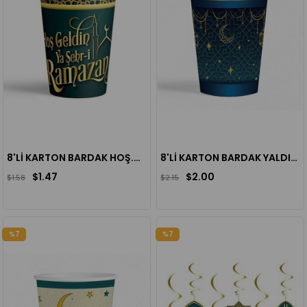
8'Lİ KARTON BARDAK HOŞ.RAMAZAN
8'Lİ KARTON BARDAK YALDIZLI RAMAZAN LACİVERT TEMA
$1.47
$2.00
$1.58
$2.15
%7
%7