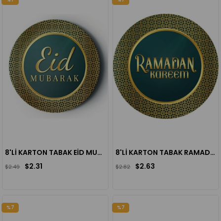
8'Lİ KARTON TABAK EİD MUBARAK
8'Lİ KARTON TABAK RAMADAN KAREEM
$2.31
$2.63
$2.49
$2.82
%7
%7