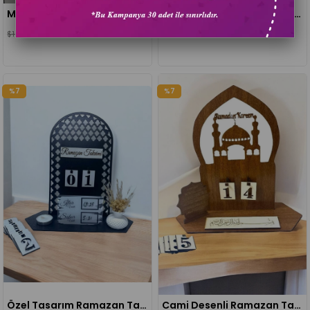
Masa Üstü Günlük Günlük Ramazan Takvimi
Cami Desenli Ramazan Takvimi
$14.61
$27.74
$15.71
$29.83
%7
%7
Özel Tasarım Ramazan Takvimi
Cami Desenli Ramazan Takvimi