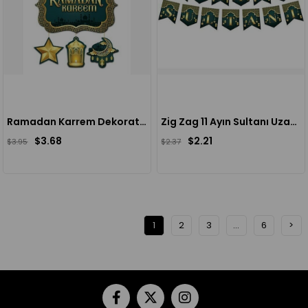
Ramadan Karrem Dekoratif Süs(Ramazan Süsü)
Zig Zag 11 Ayın Sultanı Uzar Süs(Ramazan dekor)
$3.68
$2.21
$3.95
$2.37
1
2
3
...
6
>