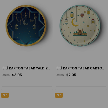
8'Lİ KARTON TABAK YALDIZLI RAMAZAN LACİVERT TEMA
8'Lİ KARTON TABAK CARTOON RAMAZAN
$3.05
$2.05
$3.28
$2.20
%7
%7