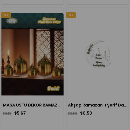
%7
%7
MASA ÜSTÜ DEKOR RAMAZAN TEMALI GOLD
Ahşap Ramazan-ı Şerif Dağıtmalık Süs
$5.67
$0.53
$6.10
$0.56