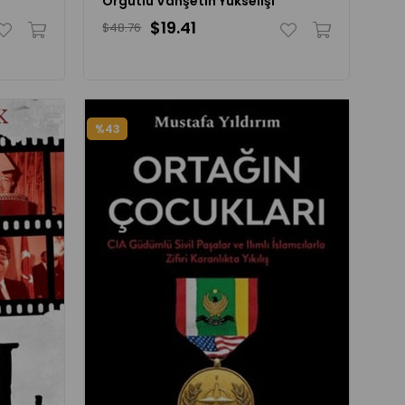
Örgütlü Vahşetin Yükselişi
$19.41
$48.76
%43