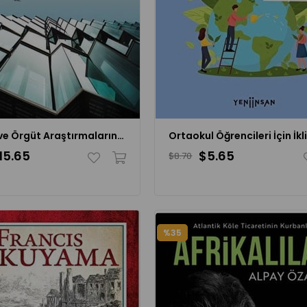
Yönetim ve Örgüt Araştırmalarında Toplumsal Bağlam
15.65
$5.65
$8.70
%35