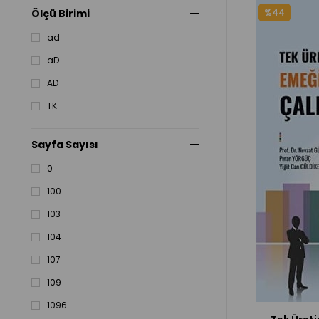
Kuşe Kapak
%44
Ölçü Birimi
Kutu
ad
aD
AD
TK
Sayfa Sayısı
0
100
103
104
107
109
1096