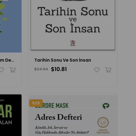
Ortaokul Öğrencileri İçin İklim Değişikliği Etkinlikleri
Tarihin Sonu Ve Son İnsan
$10.81
$24.94
%35