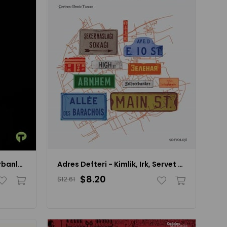
Atlantik Köle Ticaretinin Kurbanları Afrikalılar
Adres Defteri - Kimlik, Irk, Servet ve Güç Hakkında Adresler Ne Anlatır?
$8.20
$12.61