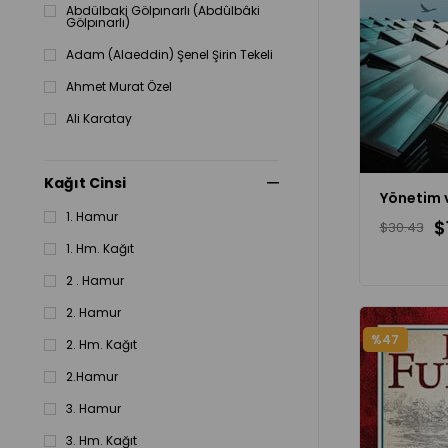
Abdülbaki Gölpınarlı (Abdûlbâki
Gölpınarlı)
Adam (Alaeddin) Şenel Şirin Tekeli
Ahmet Murat Özel
Ali Karatay
Alper Çeker
Kağıt Cinsi
Alptekin Dursunoğlu
Arkın Atacan
1. Hamur
$
$30.43
Aslı Çetinkaya
1. Hm. Kağıt
Aslı Önal
2 . Hamur
Atilla Yayla
2. Hamur
%47
2. Hm. Kağıt
2.Hamur
3. Hamur
3. Hm. Kağıt