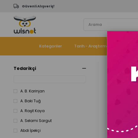
Güvenli Alışveriş!
Kategoriler
Tarih - Araştırma
Çocuk K
Tedarikçi
Anasayfa
Fiyata Göre 
A. B. Karinjan
A. Baki Tuğ
A. Raşit Kaya
A. Selami Sargut
%43
Abdi İpekçi