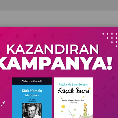
itapları
Kişisel Gelişim - Hobi
Felsefe-Düşünce
Kam
Tarih - Araştırma
(Artan)
Fiyata Göre (Azalan)
Ürün Adına Göre (A>Z)
Ürün Adın
%44