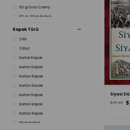
60 gr Enzo Cremy
60 gr. Kitap Kağıdı
Enso
Kapak Türü
kitap Kağıdı
Ciltli
Kitap Kağıdı
Ciltsiz
Kuşe
Kartok Kapak
karton Kapak
Karton Kapak
Karton Kaoak
Siyasi Dü
karton Kapak
$
$30.48
Karton kapak
Karton Kapak
Kitap Kağıdı