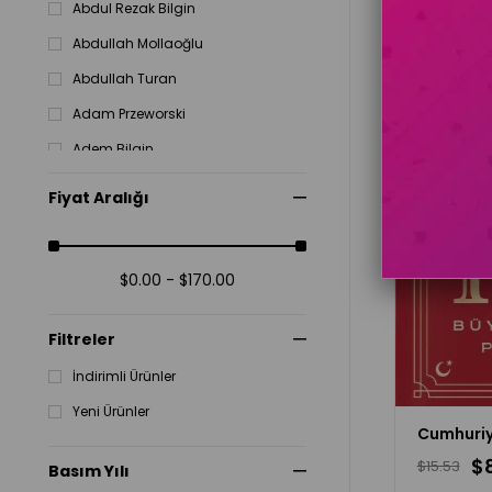
Abdul Rezak Bilgin
Abdullah Mollaoğlu
Abdullah Turan
Adam Przeworski
Adem Bilgin
Adem Levent
Fiyat Aralığı
Adem Yavuz Elveren
Adnan Gerger
$0.00 - $170.00
Adnan İnanç
Adnan Kalkan
Filtreler
İndirimli Ürünler
Yeni Ürünler
$
$15.53
Basım Yılı