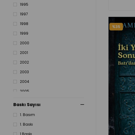
1995
1997
1998
%35
1999
2000
2001
2002
2003
2004
2005
2006
Baskı Sayısı
2007
1. Basım
2008
1. Baskı
2009
1.Baskı