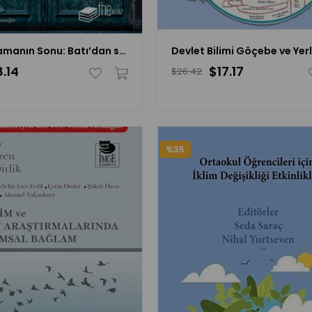
İki Yanılsamanın Sonu: Batı’dan sonra İslam
.14
$17.17
$26.42
%35