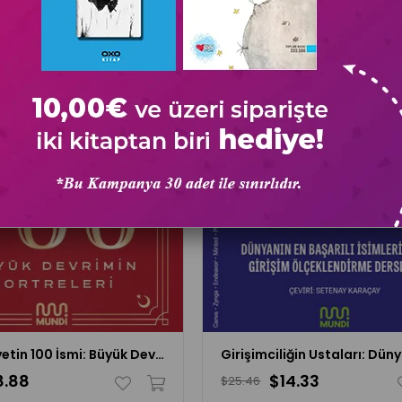
Cumhuriyetin 100 İsmi: Büyük Devrimin Portreleri
8.88
$14.33
$25.46