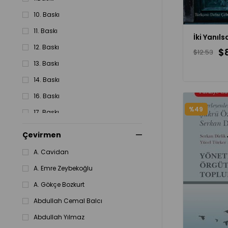
2010
10. Baskı
11. Baskı
12. Baskı
$8
$12.53
13. Baskı
14. Baskı
16. Baskı
%49
17. Baskı
18. Baskı
Çevirmen
19. Baskı
A. Cavidan
2. Baskı
A. Emre Zeybekoğlu
21. Baskı
A. Gökçe Bozkurt
22. Baskı
Abdullah Cemal Balcı
Abdullah Yılmaz