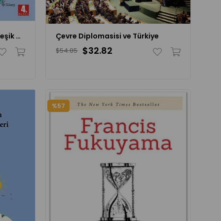
Devlet Bilimi Göçebe ve Yerleşik Devlet
Çevre Diplomasisi ve Türkiye
$32.82
$54.85
%57