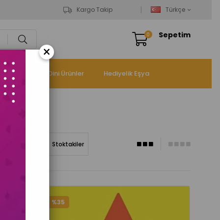
Kargo Takip
Türkçe
Sepetim
0
×
panyalar
Dini Ürünler
Hediyelik Eşya
a Göre (Z<A)
Stoktakiler
%35