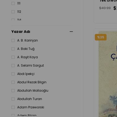
111
$
$40.99
112
114
118
Yazar Adı
119
%35
A. B. Karinjan
120
A. Baki Tuğ
124
A. Raşit Kaya
125
A. Selami Sargut
Abdi İpekçi
Abdul Rezak Bilgin
Abdullah Mollaoğlu
Abdullah Turan
Adam Przeworski
Adem Bilgin