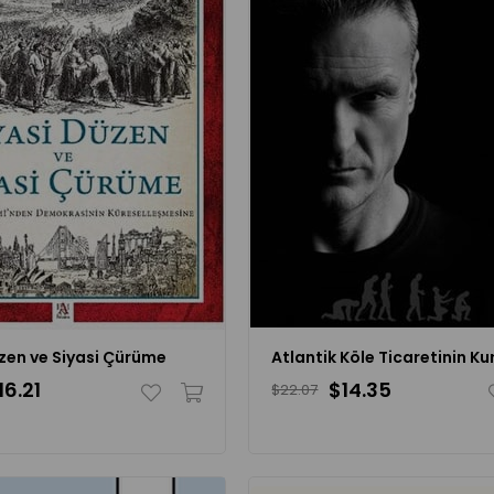
zen ve Siyasi Çürüme
16.21
$14.35
$22.07