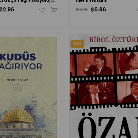
Tek Üretici Güç Emeğin Sosyolojisi Ve Çalışma
Alemin Nizamı
22.96
$6.96
$10.70
%57