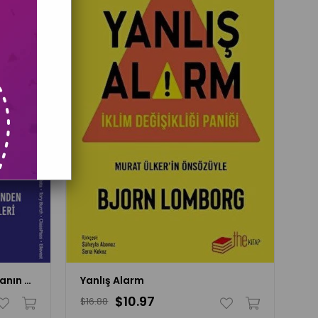
Girişimciliğin Ustaları: Dünyanın En Başarılı İsimlerinden Girişim Ölçeklendirme Dersleri
Yanlış Alarm
$10.97
$16.88