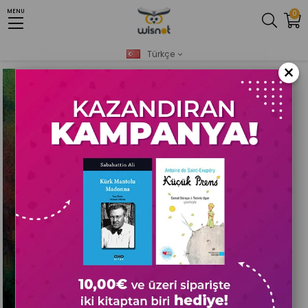
MENU
0
Anasayfa
Yeni
AkıI & Zeka Oyunları
Zeka ve Strateji Oyunları
Kendime Düşünceler
Türkçe
×