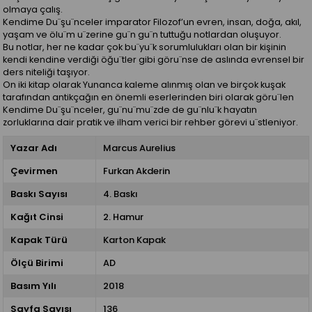
olmaya çalış.
Kendime Du¨şu¨nceler imparator Filozof’un evren, insan, doğa, akıl,
yaşam ve ölu¨m u¨zerine gu¨n gu¨n tuttuğu notlardan oluşuyor.
Bu notlar, her ne kadar çok bu¨yu¨k sorumlulukları olan bir kişinin
kendi kendine verdiği öğu¨tler gibi göru¨nse de aslında evrensel bir
ders niteliği taşıyor.
On iki kitap olarak Yunanca kaleme alınmış olan ve birçok kuşak
tarafından antikçağın en önemli eserlerinden biri olarak göru¨len
Kendime Du¨şu¨nceler, gu¨nu¨mu¨zde de gu¨nlu¨k hayatın
zorluklarına dair pratik ve ilham verici bir rehber görevi u¨stleniyor.
Yazar Adı
Marcus Aurelius
Çevirmen
Furkan Akderin
Baskı Sayısı
4. Baskı
Kağıt Cinsi
2. Hamur
Kapak Türü
Karton Kapak
Ölçü Birimi
AD
Basım Yılı
2018
Sayfa Sayısı
136