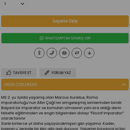
WHATSAPPTAN SİPARİŞ VER
TAVSIYE ET
YORUM YAZ
ÜRÜN ÖZELLIKLERI
MS 2. yu¨zyılda yaşamış olan Marcus Aurelius, Roma
imparatorluğu’nun Altın Çağı’nın simgeleşmiş isimlerinden biridir.
Başarılı bir imparator ve komutan olmasının yanı sıra aldığı derin
felsefe eğitiminden ve engin bilgisinden dolayı “Filozof imparator”
olarak tanınır.
Sanki binlerce yıl daha yaşayacakmışsın gibi yaşama. Kader,
başının u¨zerinde bir kılıç gibi asılı duruyor. Yaşamın boyunca iyi biri