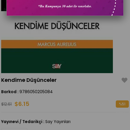
Kendime Düşünceler
Barkod
:
9786050205084
$6.15
$12.61
%
51
İndirim
Yayınevi / Tedarikçi
:
Say Yayınları