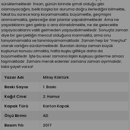
sürüklemektedir. İnsan, günün birinde şimdi olduğu gibi
olamayacağını, belki başka bir duruma doğru ilerlediğini bilmekte,
fakat bu sürece karşı koyamamakta; büyümekte, geçmişini
anımsamakta, geleceğe dair planlar yapabilmektedir. Ama ne
yaşadıklarını geri getirip o ana dönebilmekte, ne de gelecekte
yaşayacaklarını vakti gelmeden yaşayabilmektedir. Sonuçta zaman
diye bir gerçekliğin mevcut olduğuna inanmakta, ama onu
tanıyamamakta ve tanımlayamamaktadır. Zaman hep bir “meçhul”
olarak varlığını sürdürmektedir. Bundan dolayı zaman büyük
kuşkunun konusu olmakta, hatta kuşku gittikçe daha da
büyümektedir. İşte bu eser zamana ilişkin kuşkuyu giderme amacı
taşımaktadır. Zamanı merak edenler zamana zaman ayırmalıdır;
tabii şayet varsa!
Yazar Adı
Milay Köktürk
Baskı Sayısı
1. Baskı
Kağıt Cinsi
2. Hamur
Kapak Türü
Karton Kapak
Ölçü Birimi
AD
Basım Yılı
2017