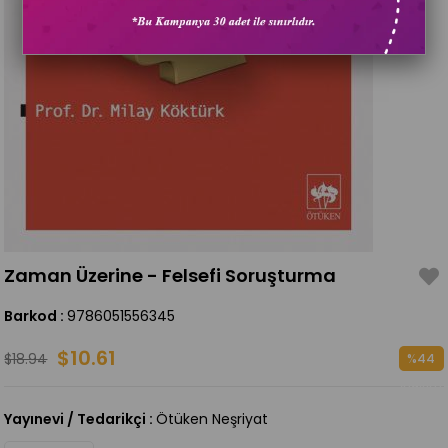
Zaman Üzerine - Felsefi Soruşturma
Barkod
:
9786051556345
$10.61
$18.94
%
44
İndirim
Yayınevi / Tedarikçi
:
Ötüken Neşriyat