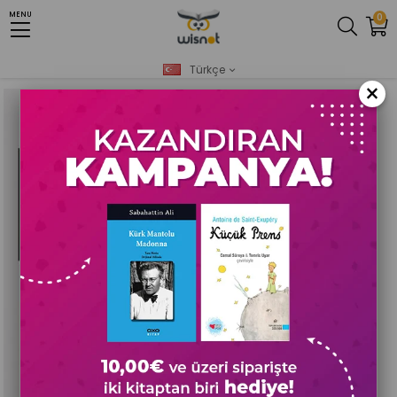
MENU
0
Anasayfa
Yeni
AkıI & Zeka Oyunları
Zeka ve Strateji Oyunları
Zaman Üzerine - Felsefi Soruşturma
Türkçe
×