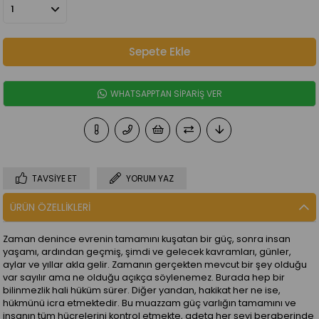
WHATSAPPTAN SİPARİŞ VER
TAVSIYE ET
YORUM YAZ
ÜRÜN ÖZELLIKLERI
Zaman denince evrenin tamamını kuşatan bir güç, sonra insan
yaşamı, ardından geçmiş, şimdi ve gelecek kavramları, günler,
aylar ve yıllar akla gelir. Zamanın gerçekten mevcut bir şey olduğu
var sayılır ama ne olduğu açıkça söylenemez. Burada hep bir
bilinmezlik hali hüküm sürer. Diğer yandan, hakikat her ne ise,
hükmünü icra etmektedir. Bu muazzam güç varlığın tamamını ve
insanın tüm hücrelerini kontrol etmekte, adeta her şeyi beraberinde